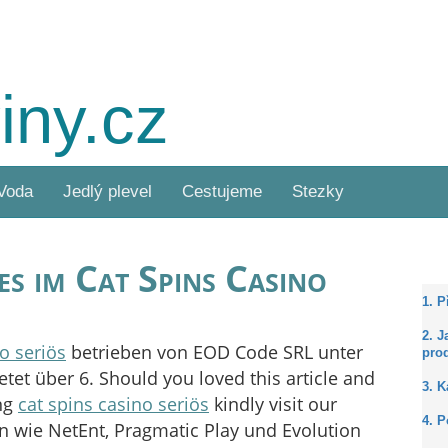
iny.cz
Voda
Jedlý plevel
Cestujeme
Stezky
es im Cat Spins Casino
1. 
2. J
o seriös
betrieben von EOD Code SRL unter
prod
etet über 6. Should you loved this article and
3. 
ing
cat spins casino seriös
kindly visit our
4. P
rn wie NetEnt, Pragmatic Play und Evolution