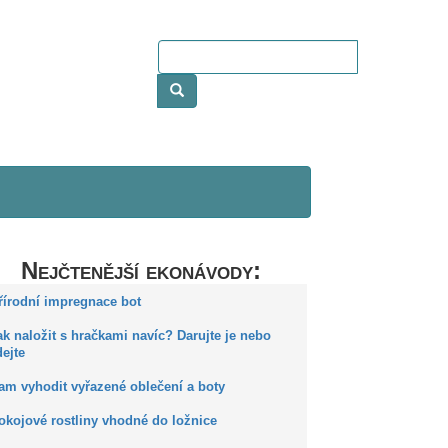
Nejčtenější ekonávody:
Přírodní impregnace bot
ak naložit s hračkami navíc? Darujte je nebo
ejte
Kam vyhodit vyřazené oblečení a boty
okojové rostliny vhodné do ložnice