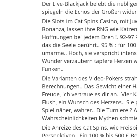
Der Live-Blackjack belebt die neblige
spiegeln die Echos der Großen wider
Die Slots im Cat Spins Casino, mit J
Bonanza, lassen ihre RNG wie Katze
Hoffnungen bei jedem Dreh !. 92-97 
das die Seele berührt.. 95 % : für 100
umarme.. Hoch, sie verspricht intensi
Wunder verzaubern tapfere Herzen w
Funken..
Die Varianten des Video-Pokers stra
Berechnungen.. Das Gewicht einer H
Freude, ich vertraue es dir an.. Vier 
Flush, ein Wunsch des Herzens.. Sie
Spiel näher, wahrer.. Die Turniere ? A
Wahrscheinlichkeiten Mythen schmied
Die Anreize des Cat Spins, wie Freisp
Perspektiven.. Ein 100 % bis 500 € B