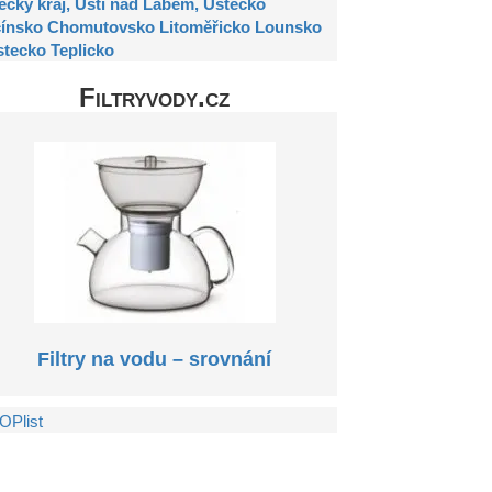
ecký kraj,
Ústí nad Labem,
Ústecko
ínsko
Chomutovsko
Litoměřicko
Lounsko
tecko
Teplicko
Filtryvody.cz
Filtry na vodu – srovnání