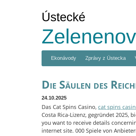
Ústecké
Zelenenov
Ekonávody
Zprávy z Ústecka
Die Säulen des Reich
24.10.2025
Das Cat Spins Casino,
cat spins casin
Costa Rica-Lizenz, gegründet 2025, bi
you want to receive details concern
internet site. 000 Spiele von Anbiete