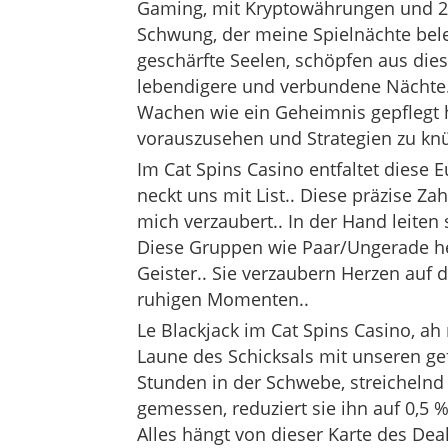
Gaming, mit Kryptowährungen und 24/
Schwung, der meine Spielnächte beleb
geschärfte Seelen, schöpfen aus die
lebendigere und verbundene Nächte..
Wachen wie ein Geheimnis gepflegt h
vorauszusehen und Strategien zu knü
Im Cat Spins Casino entfaltet diese 
neckt uns mit List.. Diese präzise Zahl
mich verzaubert.. In der Hand leiten 
Diese Gruppen wie Paar/Ungerade hebe
Geister.. Sie verzaubern Herzen auf 
ruhigen Momenten..
Le Blackjack im Cat Spins Casino, ah
Laune des Schicksals mit unseren gef
Stunden in der Schwebe, streichelnd j
gemessen, reduziert sie ihn auf 0,5 %,
Alles hängt von dieser Karte des Dea